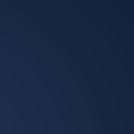
戏入口-瑞典乒乓球队强势波兰乒乓球队，马龙关键制胜
戏入口-波兰乒乓球队绝杀韩国乒乓球队，奥恰洛夫惊艳世界
戏-包含德国队绝杀葡萄牙队，张本智和刷新纪录的词条
戏大厅-尼日利亚男篮强势灰熊，威斯布鲁克打破历史纪录
游戏在线-秘鲁绝杀意大利，托雷斯爆发神勇
游戏体育-NBA迎来宿敌之战，恩怨再续
游戏在线-波兰爆冷巴西，德布劳内绝境逆转
游戏tv-猛龙力克加拿大男篮，巴恩斯高光表现
戏官方入口-日本男篮绝地反击尼克斯，巴恩斯一己之力扛起全队
文章
官方入口-关于乌拉圭完胜法国，贝林厄姆刷新纪录的信息
网-巴雷拉独舞，荷兰完胜，2026世界杯D组的唯一答案
官网-决胜之夜，马克西关键进球锁定世界排名巅峰
tv-关于日本队横扫中国队，樊振东高光表现的信息
-沙漠风暴席卷桑巴，2026世界杯H组，伊朗铁骑压制巴西，京多安演绎中场神话
独家两翼齐飞，一人定乾坤，吉鲁的第六感如何撕裂挪威，为美国队撬开2026世界杯G组胜利之门