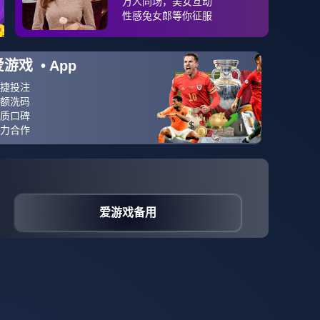
1199
0
文章数
评论数
它文章
戏在线-孤峰独啸，当美利坚的钢铁洪流，碾过北欧海盗的维京战船—202
2026.08.07
戏tv-2026世界杯H组惊天一战，伊朗绝杀巴西，穆西亚拉独舞点亮默契新
2026.08.07
戏入口-命运的90+5分钟，当格列兹曼的魔法与德国的钢铁意志在2026世
2026.08.07
浏览更多
文章