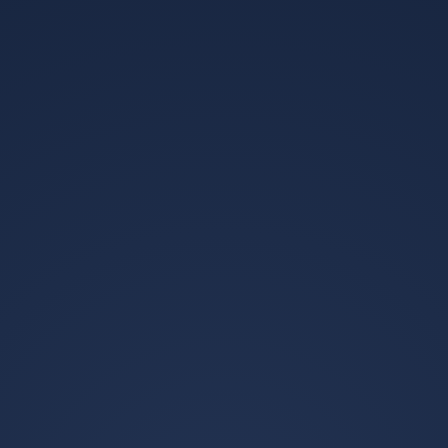
奇迹在第93分钟降临，波兰的一次快速反击中，萨卡再次
1
爱游
40米，面对三名喀麦隆防守球员的包夹，他冷静地扣球变
2
爱游
不及反应,皮球击中门柱内侧弹入球网。
3
爱游
4
爱游
5
爱
6
爱
7
爱
8
爱
9
爱游
随机
爱游戏
爱游戏官
爱游戏
爱游戏
爱游戏娱乐
爱游戏在线-