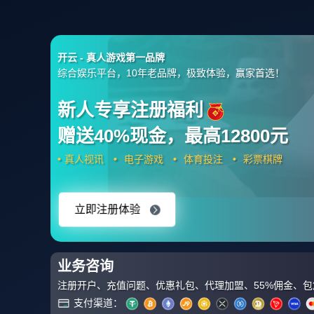
首页
即时比分
专家推荐
赛
首页
专家推荐
爱游戏tv-一瞬定乾
书写传奇
爱游戏tv-一瞬定乾
专家推荐
麦隆，萨卡致命一击书写传奇