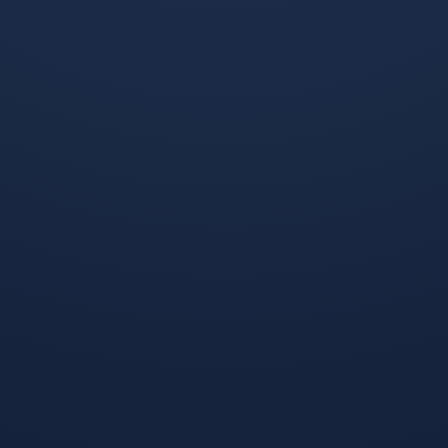
的比赛中，萨卡用两粒进球证明了自己的价值——他不仅是
关键时刻挺身而出的英雄。
萨卡完成致命一击，这一刻，没有争议，没有偶然，只有一名
表现,完成了最不可能的任务。
，总有人站出来,改写一切。
场。
得转载。