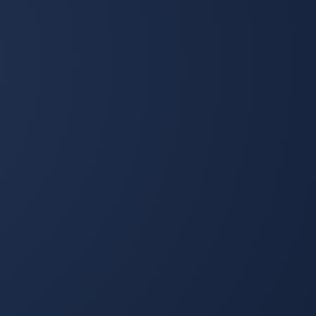
王者归来的宣言，2026世界杯C组焦点战，德国横扫喀麦隆，德容以控球艺术改写比赛脚本
tv-铁幕与探戈，当巴拉圭的静默堡垒定义年度焦点之战
P-极光与热浪的碰撞，2026，当冰岛战吼淹没暹罗，梅西在F组炼狱中加冕
发表
孤峰独啸，当美利坚的钢铁洪流，碾过北欧海盗的维京战船—2026世界杯G组唯一性战记
-2026世界杯H组惊天一战，伊朗绝杀巴西，穆西亚拉独舞点亮默契新篇
-命运的90+5分钟，当格列兹曼的魔法与德国的钢铁意志在2026世界杯F组碰撞
沙漠风暴中的亚洲之光，2026世界杯A组，印度如何用战术压制摩洛哥，阿诺德惊艳世界
-冰与火之歌的终章，2026世界杯F组，德国战车碾碎北欧神话，莱万孤星闪耀全场
2026世界杯D组惊天剧本，罗马尼亚血洗葡萄牙，莱万独舞成背景板，替补奇兵一战封神
九十分钟定江山，2026世界杯G组生死战，英格兰绝杀挪威，巴雷拉全场压制书写唯一剧本
-逆转时刻，布罗佐维奇掌舵，伊朗破咒—2026世界杯H组那场改写命运的唯一性之战
-逆转之夜，2026世界杯D组，罗马尼亚撕碎神话，德容点亮橙衣军团
-卡塔尔的黄昏，当波斯铁骑踏碎南美幻梦，姆巴佩独舞点亮2026B组危局
列表