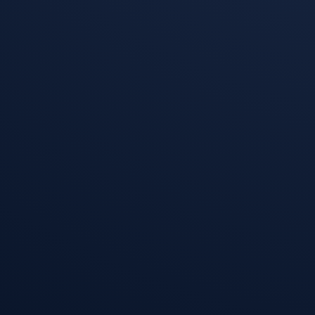
相关阅读
爱游戏入口-命运的90+5分钟，当格
的魔法与德国的钢铁意志在2026世界
爱游戏官方-2026世界杯D组惊天剧
碰撞
尼亚血洗葡萄牙，莱万独舞成背景板
爱游戏-唯一的一刻，布罗佐维奇在20
奇兵一战封神
界杯A组迷雾中点亮罗马尼亚的宿命
爱游戏入口-1.宿命的亚洲风暴，202
杯，卢卡库用最不比利时的方式，导
爱游戏入口-孤星与绿茵，2026世界
国队的黑色三分钟
键战，斯洛伐克完胜伊朗，梅西带队
< 上一篇
宿命交响
发表评论