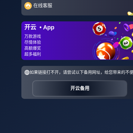
2026.06.07 |
爱游戏
| 93次围观
2026年的夏天，当全世界的目光聚焦
在B组第二轮的一场生死战中，波兰与喀
种足球哲学的碰撞——东欧的铁血纪律
比赛从一开始就充满了紧张与窒息感，
度，不断寻找喀麦隆防线的空隙；而喀
兰的防守链条，上半场双方互有攻守，却
下半场，比赛节奏陡然加快，第57分钟
洞穿了波兰球门，那一刻，喀麦隆球迷的
波兰人从未放弃，主教练在落后后果断变
补上场的萨卡——这位拥有波兰与尼日
传，他先是一个假动作晃开喀麦隆后卫
尖,擦着立柱内侧钻入网窝。
1-1,比赛被拖入补时阶段。