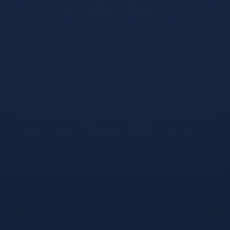
爱游戏
1211
0
文章数
评论数
作者其它文章
爱游戏娱乐-极光撕裂红魔，2026世界杯F组，冰岛铁桶困死比利时
2026.08.09
爱游戏娱乐-逆转之夜，当钢铁意志碾过欧洲红魔，努涅斯用一脚定
2026.08.09
爱游戏大厅-鹰啸非洲雄狮，当赤道心跳震颤世界杯，三笘薰用一记
2026.08.09