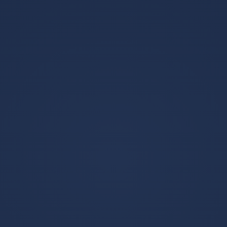
纪律）。
这一夜,无论是达拉斯的孤星闪耀，还是太原的众志成城，都响亮地宣
告：
在篮球场上，极致的天赋与极致的团队，都能通往伟大的胜利，
而真正的传奇，往往诞生于对自身道路坚定不移的信仰之中。