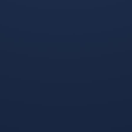
黄金时代
爱游戏官方-星条旗燃爆布拉迪斯拉发，美国完胜斯洛伐克，加
维引领唯一时刻
< 上一篇
下一篇 >
发表评论
提交评论