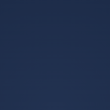
员，无法适应这种以“突发性”为核心的游戏。
这场比赛体现了足球世界中一种罕见的“暴力美学”
，不是指身体上的
暴力，而是节奏上的暴力——用快慢之间的巨大反差，强行撕裂对手
的心理防线，日本队不是没有技术，不是没有战术素养，但他们缺乏
应对这种“节奏暴力”的经验，面对戴维斯和喀麦隆，他们就像一台精
密的机器遇到了一个不按常理出牌的天才——机器无法应对失控，而
天才刚好相反。