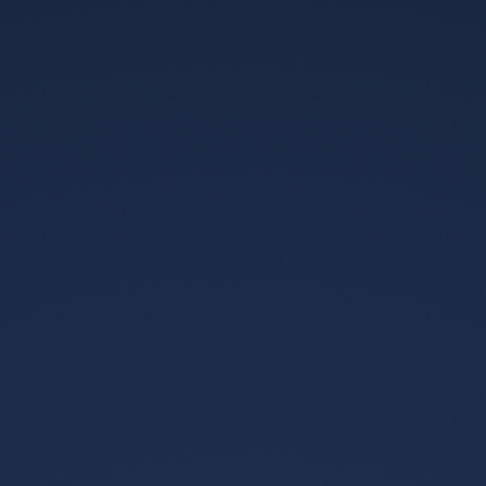
这不仅是比分上的碾压,更是节奏上的彻底控制，日本队全场控球率高
达62%，但射正次数仅有2次，喀麦隆虽然控球处于劣势，但每次进攻
都像重锤一样砸在日本队的防线上。
这就是节奏掌控的真谛——不是
拥有球权，而是拥有威胁。
唯一性的启示：为什么这场比赛不可复制
赛后,许多评论员都试图寻找喀麦隆获胜的“秘密”，有人说是因为非洲
球队在身体对抗上的优势，有人说是因为日本队状态不佳，但事实
上，这场比赛所展现的“唯一性”，远比表面看到的更深刻。
阿方索·戴维斯的表现不可复制
，他的两次助攻、一次关键拦截、超过
十次的成功过人，以及那种在高速奔跑中突然减速、在密集防守中寻
找缝隙的能力，不是任何战术能够训练出来的，这需要天赋，更需要
心理上的绝对自信——那种知道自己可以在任何时刻改变比赛节奏的
自信。
喀麦隆的战术选择具有独特性
，他们放弃了对控球的争夺，转而专注
于对比赛节奏的操控，每一次逼抢、每一次反击、每一次节奏变化，
都精准地针对日本队的弱点——那些习惯了在固定节奏下踢球的球