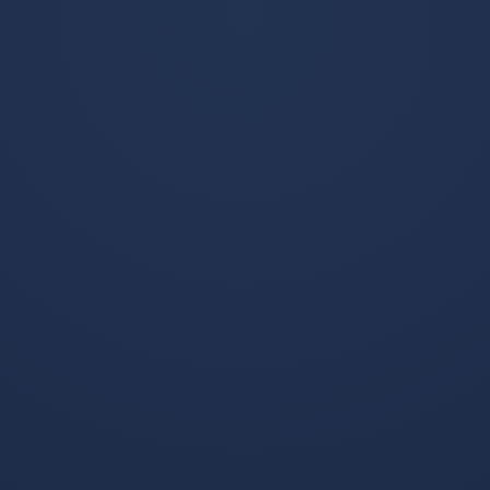
当终场哨声响起,多哈的夜空依然明亮，阿方索·戴维斯走向中场，和
队友们一起向看台上的喀麦隆球迷致意，这一刻，他不仅仅是一名球
员，更是这场节奏游戏的缔造者。
2026年世界杯C组,喀麦隆以3-0碾压日本，但这不仅仅是三分，更是
一种宣言——在足球这项运动中，战术可以被复制，技术可以被学
习，但唯有对节奏的掌控、对比赛的理解，才是最难以复制的“唯一
性”，而阿方索·戴维斯，就是这个世界上最懂得用节奏来统治比赛的
男人之一。
这场比赛,只有一个，这样的表演，只属于这一晚。
版权声明
本文仅代表作者观点，不代表爱游戏立场。
本文系作者授权ayx发表，未经许可，不得转载。