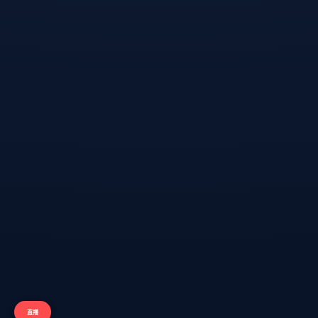
爱游戏官方入口-跨界巅峰战，莫兰特节奏魔术撕裂时空，凯尔特人血拼浙江队铸就传奇
爱游戏娱乐-节奏之王的加冕，2026世界杯A组焦点战，摩洛哥完胜哥伦比亚，萨卡如何用慢杀死比赛
最近发表
爱游戏入口-沙漠风暴中的亚洲之光，2026世界杯A组，印度如何用战术压制摩洛哥，阿诺德惊艳世界
爱游戏下载-冰与火之歌的终章，2026世界杯F组，德国战车碾碎北欧神话，莱万孤星闪耀全场
爱游戏官方-2026世界杯D组惊天剧本，罗马尼亚血洗葡萄牙，莱万独舞成背景板，替补奇兵一战封神
爱游戏下载-九十分钟定江山，2026世界杯G组生死战，英格兰绝杀挪威，巴雷拉全场压制书写唯一剧本
爱游戏娱乐-逆转时刻，布罗佐维奇掌舵，伊朗破咒—2026世界杯H组那场改写命运的唯一性之战
爱游戏体育-逆转之夜，2026世界杯D组，罗马尼亚撕碎神话，德容点亮橙衣军团
爱游戏体育-卡塔尔的黄昏，当波斯铁骑踏碎南美幻梦，姆巴佩独舞点亮2026B组危局
爱游戏tv-绝境之刃，迪亚斯第93分钟灵魂一击，波兰逆转乌兹别克斯坦书写2026世界杯唯一神迹
爱游戏APP-核心思路，将唯一性体现在完美复仇、宿命终结与巨星封神三重维度上。这场比赛不仅是一场小组赛，更是厄瓜多尔对历史宿命的终结，以及内马尔在绝境中完成国家队使命的孤胆英雄史诗
爱游戏在线-绝杀时刻，2026世界杯F组，德国险胜冰岛，梅西完成致命一击，诠释团队默契的终极奥义
标签列表