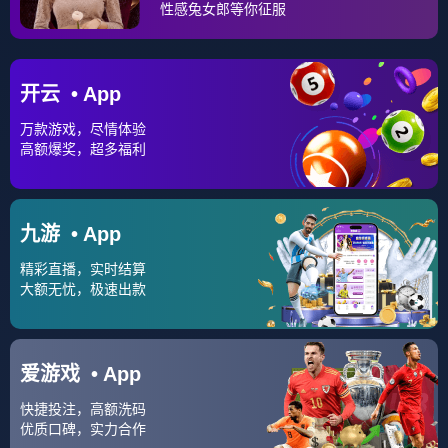
的他，已经成长为一名真正的节奏掌控大师，这场比赛，他不仅仅是
用速度碾压对手，更重要的是，他成为了喀麦隆全队的节拍器。
第28分钟,戴维斯从中场左侧带球内切，他并没有像往常一样直冲底
线，而是突然放慢脚步，用一个近乎静止的瞬间，将日本队的防线引
诱出来，一个简单的横传——看似平常，却让喀麦隆的中场瞬间获得
了向前输送的空间，这种对节奏的理解，让戴维斯超越了一般的边后
卫，成为了一名真正的中场指挥官——或者说，他重新定义了现代足
球中“边卫”这个位置。
全场比赛,戴维斯触球107次，成功过人12次，关键传球5次，助攻2
次，还贡献了一次门线解围。
他既是进攻的发动机，也是防守的定海
神针。
每当日本队试图通过控球扭转局势，戴维斯总能用一次关键的
拦截或一次突然的加速，重新将比赛拖入喀麦隆的节奏。
碾压的真相：是身体，更是意志
下半场第57分钟,喀麦隆的第二粒进球彻底击碎了日本队的幻想，这一
次，戴维斯依然扮演了关键角色——他在中路接到队友的回做，一脚
看似漫不经心的挑传，直接撕开了日本队已经疲惫不堪的防线，替补