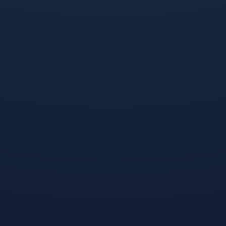
文章数
评论数
作者其它文章
爱游戏-柏林之夜，日耳曼战车碾碎北欧坚冰—2026世界杯F组焦点
2026.08.09
爱游戏官网-绿茵孤勇者，当星辰坠落前的最后一秒，加纳用绝杀为20
2026.08.09
爱游戏APP-雷克雅未克的极夜，莱万的月光，2026年F组，德国在
2026.08.08
浏览更多
热门文章
1
爱游戏入口-瑞典乒乓球队强势波兰乒乓球队，马龙关键制胜
2
爱游戏入口-波兰乒乓球队绝杀韩国乒乓球队，奥恰洛夫惊艳世界