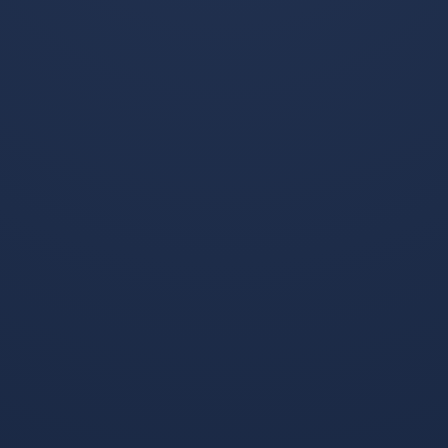
相关阅读
爱游戏APP-雷克雅未克的极夜，莱万的月光，2026年F组，德国
在冰川上凿出裂痕
爱游戏大厅-卢卡库支点策动绝杀之夜，印度逆袭挪威，2026世
界杯G组上演唯一性战术奇迹
爱游戏体育-卡塔尔的黄昏，当波斯铁骑踏碎南美幻梦，姆巴佩
独舞点亮2026B组危局
爱游戏tv-绝境之刃，迪亚斯第93分钟灵魂一击，波兰逆转乌兹别
克斯坦书写2026世界杯唯一神迹
爱游戏体育-逆转之夜，斯洛伐克在2026世界杯H组以萨卡致命
一击击碎伊朗防线
爱游戏官网-烽火E组，加纳黄金一代复仇记，塔雷米与门神共铸
2026世界杯传奇之夜
爱游戏体育-冰与火之歌，2026世界杯G组，挪威逆转印度，莱
万多夫斯基上演传奇指挥
爱游戏娱乐-G组幻象，当印度遇见英格兰，德布劳内用一脚传球
撕裂了历史的皱纹
爱游戏大厅-铁血铸就的逆袭，匈牙利在2026世界杯C组用硬度
击碎日本，登贝莱致命一击书写唯一剧本
爱游戏-宿命的逆转，当不可能在2026世界杯A组写下唯一注脚—
佩德里的致命一击与印度的完美风暴
< 上一篇
下一篇 >
发表评论