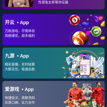
桑巴军团：以华丽进攻书写足球
美学
当巴西对阵喀麦隆,人们期待的不只是胜负，更是一场足球艺术的展
示，巴西足球的华丽传统与其国家的多元文化相映成趣——欧洲的战
术纪律、非洲的身体韵律、美洲的即兴创造力，在桑巴军团的脚下融
合成独一无二的足球语言。
巴西“击溃”对手的方式常常不是暴力的碾压，而是艺术的超越，他们
用连续传递拆解防线，用个人魔术创造空间，用集体节奏控制比赛，
这种“击溃”更像是舞者之间的互动，一方引导，一方跟随，最终在和