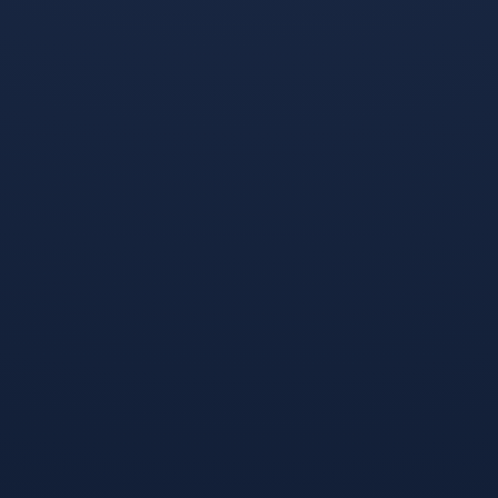
提交评论
爱游戏
1198
0
文章数
评论数
作者其它文章
爱游戏tv-2026世界杯H组惊天一战，伊朗绝杀巴西，穆西亚拉独舞
2026.08.07
爱游戏入口-命运的90+5分钟，当格列兹曼的魔法与德国的钢铁意志在
2026.08.07