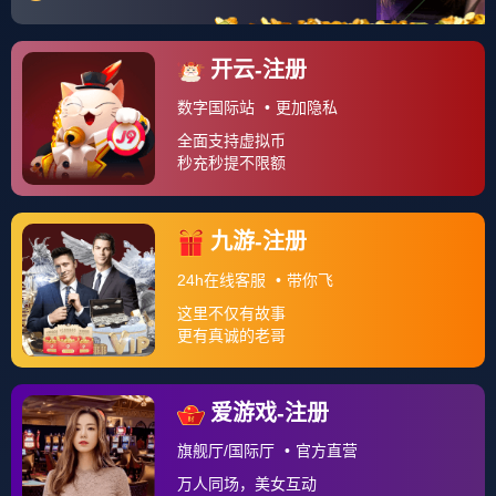
西甲国家德比从来不是简单的足球比赛,当巴萨与皇马相遇，加泰罗尼
亚与卡斯蒂利亚的历史纠葛、文化差异和政治纷争都会在这90分钟内
得到象征性的表达，球迷们将积压的情感倾注于每一次传球、每一次
抢断、每一次射门，却奇妙地将可能的社会冲突转化为竞技场上的规
则之争。
诺坎普和伯纳乌的看台上,红蓝与纯白分明对峙，嘘声与欢呼交替响
起，这种对抗是有限的、受控的、仪式化的，当终场哨响，胜负已
分，球员们会交换球衣，教练会握手致意，足球在这里成为社会压力
的安全阀，将可能升级为冲突的能量，转化为对技艺的欣赏和对体育
精神的尊重。