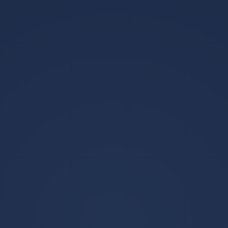
同样,皇家社会在保持进攻传统的同时，本赛季的防守数据显著提升，
他们的高位防守体系需要每个球员都具备防守意识，这种全员参与的
防守理念，与意大利的区域防守原则有异曲同工之妙。
足球美学的多元共存
足球之美,正在于其战术的多样性与文化的独特性，巴斯托尼在圣西罗
球场上的一次精确拦截，与皇家社会在阿诺埃塔球场完成的一次华丽
团队配合，本质上是同一种追求的不同表达——对胜利的渴望，对卓