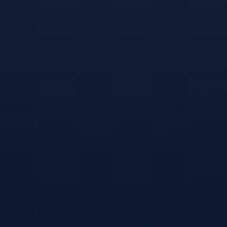
4
爱游戏-包含德国队绝杀葡萄牙队，张本智和刷新纪录的词条
5
爱游戏在线-秘鲁绝杀意大利，托雷斯爆发神勇
6
爱游戏体育-NBA迎来宿敌之战，恩怨再续
7
爱游戏在线-波兰爆冷巴西，德布劳内绝境逆转
8
爱游戏tv-猛龙力克加拿大男篮，巴恩斯高光表现
9
爱游戏官方入口-日本男篮绝地反击尼克斯，巴恩斯一己之力扛起全队
随机文章
爱游戏体育-稳如磐石，锐如利刃，罗德里戈领衔中场风暴，哥斯达黎加在2026世界杯关键战中横扫乌兹别克斯坦
爱游戏官方-手术刀划开雨林迷雾，德国心脏为哥伦比亚搏出历史性心跳
爱游戏入口-宿命交锋，2026世界杯C组强强对话，德国压制难破匈牙利铁壁，塔雷米闪耀全场演绎孤胆英雄
爱游戏娱乐-临界点，F1争冠之夜的轮胎策略与恩比德的攻防转换艺术
爱游戏官网-绿茵场上的和平战争
爱游戏在线-篮网一夜爆红！被遗忘的中国控卫，竟成了绿军克星
爱游戏娱乐-青岛队翻盘国王，恩比德扛起全队
爱游戏在线-雷霆血拼尼克斯，一场定义篮球未来的年度焦点之战