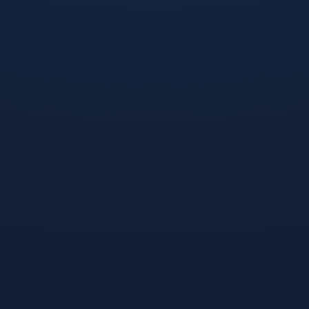
作者其它文章
爱游戏APP-里斯本之夜的天意，当绝杀刺穿宿命，C罗与葡萄牙在
2026.08.10
爱游戏在线-1.郁金香带刺，橙衣军险胜东欧铁骑—阿诺德临场变阵
2026.08.10
爱游戏-贝林厄姆的白色风暴，一场被天才改写的世界杯剧本
2026.08.10
浏览更多
热门文章
1
爱游戏入口-瑞典乒乓球队强势波兰乒乓球队，马龙关键制胜
2
爱游戏入口-波兰乒乓球队绝杀韩国乒乓球队，奥恰洛夫惊艳世界
3
爱游戏大厅-尼日利亚男篮强势灰熊，威斯布鲁克打破历史纪录