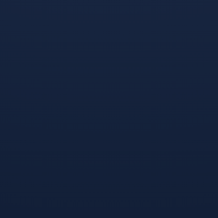
1200
0
文章数
评论数
作者其它文章
爱游戏体育-绝境中的蓝色闪电，努涅斯替补绝杀，德国战车碾碎冰
2026.08.07
爱游戏在线-孤峰独啸，当美利坚的钢铁洪流，碾过北欧海盗的维京战
2026.08.07
爱游戏tv-2026世界杯H组惊天一战，伊朗绝杀巴西，穆西亚拉独舞
2026.08.07
浏览更多
热门文章