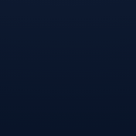
爱游戏官方入口-冰与火的对决，当东契奇化身孤胆传奇，山西以黑马之姿狙击卫冕冠军
爱游戏大厅-加维利剑出鞘，澳大利亚一球击碎北欧童话，新时代在决胜局轰鸣
爱游戏官方-唯一的不可能，2026世界杯B组，厄瓜多尔的高原风暴与拉什福德的孤勇者宣言
最近发表
爱游戏体育-绝境中的蓝色闪电，努涅斯替补绝杀，德国战车碾碎冰岛防线
爱游戏在线-孤峰独啸，当美利坚的钢铁洪流，碾过北欧海盗的维京战船—2026世界杯G组唯一性战记
爱游戏tv-2026世界杯H组惊天一战，伊朗绝杀巴西，穆西亚拉独舞点亮默契新篇
爱游戏入口-命运的90+5分钟，当格列兹曼的魔法与德国的钢铁意志在2026世界杯F组碰撞
爱游戏入口-沙漠风暴中的亚洲之光，2026世界杯A组，印度如何用战术压制摩洛哥，阿诺德惊艳世界
爱游戏下载-冰与火之歌的终章，2026世界杯F组，德国战车碾碎北欧神话，莱万孤星闪耀全场
爱游戏官方-2026世界杯D组惊天剧本，罗马尼亚血洗葡萄牙，莱万独舞成背景板，替补奇兵一战封神
爱游戏下载-九十分钟定江山，2026世界杯G组生死战，英格兰绝杀挪威，巴雷拉全场压制书写唯一剧本
爱游戏娱乐-逆转时刻，布罗佐维奇掌舵，伊朗破咒—2026世界杯H组那场改写命运的唯一性之战
爱游戏体育-逆转之夜，2026世界杯D组，罗马尼亚撕碎神话，德容点亮橙衣军团
标签列表