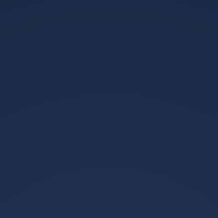
联系与启示：唯一性的双重维度
那不勒斯的压哨绝杀与劳塔罗的生死战接管,看似分属不同运动，却共
同勾勒出唯一性的双重维度——团队协作的完美共鸣与个人英雄主义
的孤胆光芒，它们如镜子的两面，反射出体育本质：在极限压力下，
集体与个体都能迸发出超越平凡的力量。
唯一性从不偶然,那不勒斯的胜利，源自日常训练中的默契打磨和战术
钻研；劳塔罗的爆发，根植于无数个清晨的汗水与自我超越，这些时
刻之所以珍贵，正因为它们不可预测，却由可贵的准备与信念铺垫而
成，在生活中，我们同样追逐这样的唯一性：一次突破性的创新、一
场扭转局面的演讲，或一段铭心刻骨的经历，它们教会我们，唯有全