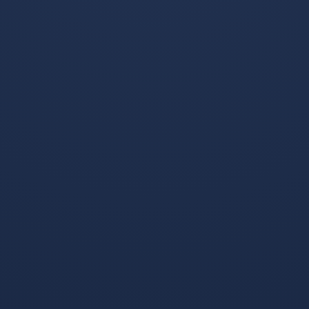
本文系作者授权ayx发表，未经许可，不得转载。
相关阅读
爱游戏入口-命运的90+5分钟，当格列兹曼的魔法与德国的钢铁
意志在2026世界杯F组碰撞
爱游戏下载-冰与火之歌的终章，2026世界杯F组，德国战车碾碎
北欧神话，莱万孤星闪耀全场
爱游戏官方-2026世界杯D组惊天剧本，罗马尼亚血洗葡萄牙，
莱万独舞成背景板，替补奇兵一战封神
爱游戏APP-核心思路，将唯一性体现在完美复仇、宿命终结与巨
星封神三重维度上。这场比赛不仅是一场小组赛，更是厄瓜多尔
爱游戏-唯一的一刻，布罗佐维奇在2026世界杯A组迷雾中点亮罗
对历史宿命的终结，以及内马尔在绝境中完成国家队使命的孤胆
马尼亚的宿命之光
爱游戏下载-当星条旗遇见象神，塔雷米的幽灵，如何让2026世
英雄史诗
界杯G组成为地缘足球的坟场
爱游戏入口-1.宿命的亚洲风暴，2026世界杯，卢卡库用最不比
利时的方式，导演了德国队的黑色三分钟
爱游戏大厅-（候选）
爱游戏入口-孤星与绿茵，2026世界杯H组关键战，斯洛伐克完
胜伊朗，梅西带队取胜的宿命交响
爱游戏APP-宿命的沙漏，当伊朗在2026世界杯H组关键战中逆转
巴西，萨内的节奏掌控书写足球新秩序
< 上一篇
下一篇 >
发表评论