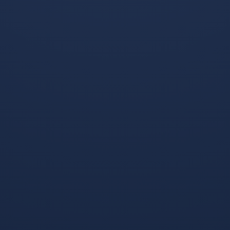
爱游戏体育-孤星与暗涌，2026世界杯A组，摩洛哥的铁壁、罗马
尼亚的困局，与莫德里奇那一道撕裂时间的闪电
爱游戏官方入口-孤注一掷，当捷克铁骑踏碎克罗地亚，范戴克
的致命一击写下唯一传奇
爱游戏体育-错位的英雄，当哈兰德在D组为荷兰攻城拔寨—202
6世界杯最不可思议的剧本
爱游戏APP-唯一之巅，2026世界杯A组关键战，吉鲁将军令旗所
指，哥伦比亚铁骑踏破罗马尼亚
< 上一篇
下一篇 >
发表评论