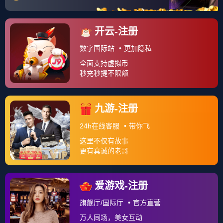
编织着疾风暴雨般的进攻，这是一场超越了地理意义的决赛：
冰岛
，
这个全国人口仅三十余万的北大西洋岛国，与中北美劲旅
洪都拉斯
，
为一座梦想中的奖杯，进行着宛如神话的
巅峰对决
。
比赛如同预期的胶着，冰岛队的防线，如同他们国土上屹立千年的玄
武岩城墙，组织严密，协同如一，而洪都拉斯则凭借技术上的细腻与
冲击力，不断在边路掀起波澜，时间在激烈的拼抢、战术的博弈与门
框的颤抖中一分一秒流逝，0:0的比分像一道沉重的闸门,压抑着所有
人的呼吸。
当比赛陷入僵局，当体力濒临极限，足球世界往往等待着一个身影，
一道能劈开混沌的闪电，今夜，这道闪电的名字叫
基利安·姆巴佩
。
尽管这并非他熟悉的法兰西战袍，但巨星的价值正在于在任何舞台点
亮夜空，本届赛事中，以“特殊贡献者”身份加盟冰岛的姆巴佩，早已
用他的速度与灵感多次拯救球队，而在这场终极之战，他成为了那个
唯一的
关键先生
。
决定历史的时刻，发生在第78分钟，一次看似普通的冰岛队后场解
围，却成了反击的号角，皮球经过两次简洁的中场传递，来到了中线