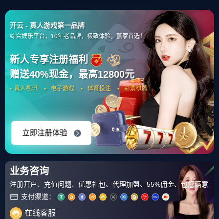
首页
即时比分
专家推荐
赛后点评
热门讨论
首页
即时比分
爱游戏tv-冰与火的加冕礼，姆巴佩一箭穿心，冰岛
力克洪都拉斯登顶
爱游戏tv-冰与火的加冕礼，姆巴佩一箭穿心，冰
0
岛力克洪都拉斯登顶
2026.04.22 |
爱游戏
| 227次围观
在世界的尽头,一场足球的史诗正迎来终章。
雷克雅未克的拉加尔达勒体育场，仿佛一块被火山与冰川雕琢的黑色
琥珀，包裹着足以令空气燃烧的炽热，看台上，维京战吼以亘古不变
的节奏震荡着寒夜；绿茵之上，洪都拉斯人用拉丁美洲的炙热脚法，