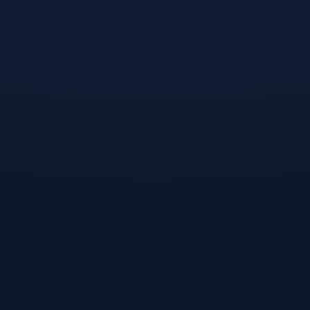
爱游戏在线-压制艺术，莱比锡红牛用连续得分风暴，将欧冠半决赛变为战术胜利的教科书
爱游戏官方-手术刀划开雨林迷雾，德国心脏为哥伦比亚搏出历史性心跳
爱游戏APP-防守的艺术，从巴拉圭的钢铁防线到格列兹曼的西决接管
爱游戏在线-逆转的橙色风暴，2026世界杯D组葡萄牙对荷兰，莱万多夫斯基如何以控球之刃撕裂郁金香防线
爱游戏大厅-很有创意，融合了现实中的球星（莫德里奇）与两个世界杯参赛国（厄瓜多尔、突尼斯）但构建了一个虚拟的争冠战场景。这恰好可以写出一篇兼具纪实感与想象力的唯一性文章
爱游戏tv-铁血波兰的团队压制vs拉亚的孤胆英雄，一场被重新定义的失败
爱游戏官方-双雄记，当哈登的个人神话撞上雄鹿的团队洪流
爱游戏官网-独闯老特拉福德，巴斯托尼如何用单场9次解围筑起钢铁长城
爱游戏入口-逆转的叙事，当孟菲斯遇见米兰
最近发表
爱游戏入口-命运的90+5分钟，当格列兹曼的魔法与德国的钢铁意志在2026世界杯F组碰撞
爱游戏入口-沙漠风暴中的亚洲之光，2026世界杯A组，印度如何用战术压制摩洛哥，阿诺德惊艳世界
爱游戏下载-冰与火之歌的终章，2026世界杯F组，德国战车碾碎北欧神话，莱万孤星闪耀全场
爱游戏官方-2026世界杯D组惊天剧本，罗马尼亚血洗葡萄牙，莱万独舞成背景板，替补奇兵一战封神
爱游戏下载-九十分钟定江山，2026世界杯G组生死战，英格兰绝杀挪威，巴雷拉全场压制书写唯一剧本